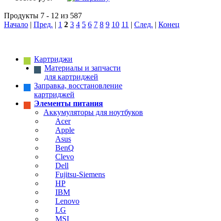
Продукты 7 - 12 из 587
Начало
|
Пред.
|
1
2
3
4
5
6
7
8
9
10
11
|
След.
|
Конец
Картриджи
Материалы и запчасти
для картриджей
Заправка, восстановление
картриджей
Элементы питания
Аккумуляторы для ноутбуков
Acer
Apple
Asus
BenQ
Clevo
Dell
Fujitsu-Siemens
HP
IBM
Lenovo
LG
MSI