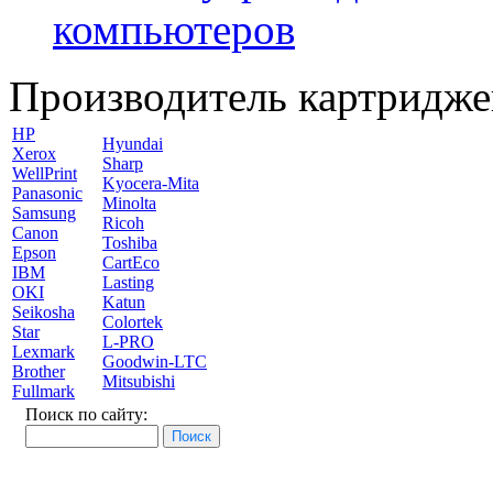
компьютеров
Производитель картридже
HP
Hyundai
Xerox
Sharp
WellPrint
Kyocera-Mita
Panasonic
Minolta
Samsung
Ricoh
Canon
Toshiba
Epson
CartEco
IBM
Lasting
OKI
Katun
Seikosha
Colortek
Star
L-PRO
Lexmark
Goodwin-LTC
Brother
Mitsubishi
Fullmark
Поиск по сайту: