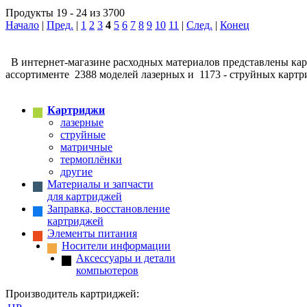
Продукты 19 - 24 из 3700
Начало
|
Пред.
|
1
2
3
4
5
6
7
8
9
10
11
|
След.
|
Конец
В интернет-магазине расходных материалов представлены карт
ассортименте 2388 моделей лазерных и 1173 - струйных картр
Картриджи
лазерные
струйные
матричные
термоплёнки
другие
Материалы и запчасти
для картриджей
Заправка, восстановление
картриджей
Элементы питания
Носители информации
Аксессуары и детали
компьютеров
Производитель картриджей: