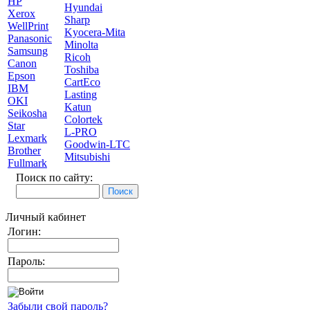
HP
Hyundai
Xerox
Sharp
WellPrint
Kyocera-Mita
Panasonic
Minolta
Samsung
Ricoh
Canon
Toshiba
Epson
CartEco
IBM
Lasting
OKI
Katun
Seikosha
Colortek
Star
L-PRO
Lexmark
Goodwin-LTC
Brother
Mitsubishi
Fullmark
Поиск по сайту:
Личный кабинет
Логин:
Пароль:
Забыли свой пароль?