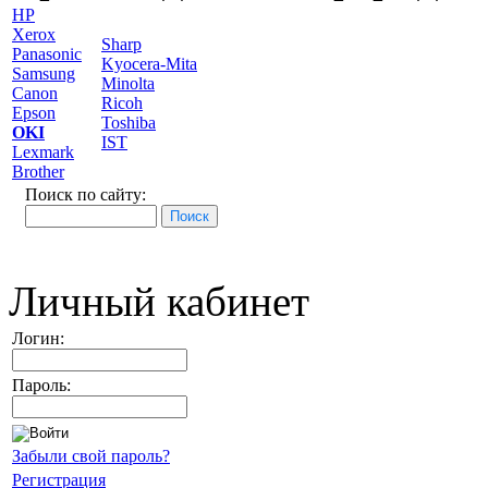
HP
Xerox
Sharp
Panasonic
Kyocera-Mita
Samsung
Minolta
Canon
Ricoh
Epson
Toshiba
OKI
IST
Lexmark
Brother
Поиск по сайту:
Личный кабинет
Логин:
Пароль:
Забыли свой пароль?
Регистрация