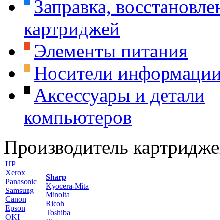
Заправка, восстановле
картриджей
Элементы питания
Носители информаци
Аксессуары и детали
компьютеров
Производитель картридже
HP
Xerox
Sharp
Panasonic
Kyocera-Mita
Samsung
Minolta
Canon
Ricoh
Epson
Toshiba
OKI