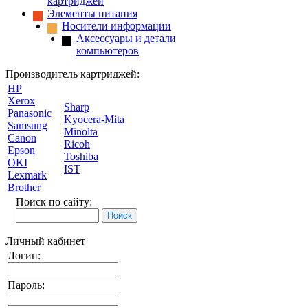
картриджей
Элементы питания
Носители информации
Аксессуары и детали
компьютеров
Производитель картриджей:
HP
Xerox
Sharp
Panasonic
Kyocera-Mita
Samsung
Minolta
Canon
Ricoh
Epson
Toshiba
OKI
IST
Lexmark
Brother
Поиск по сайту:
Личный кабинет
Логин:
Пароль: