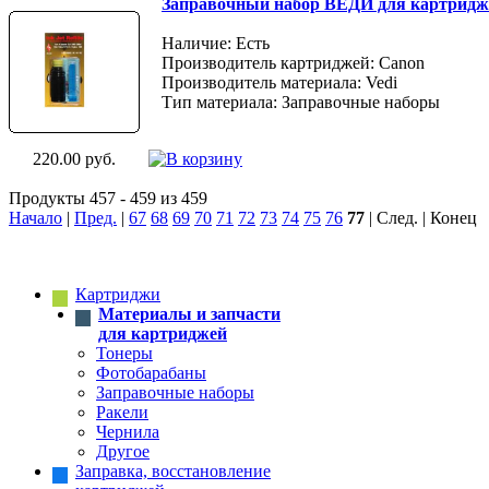
Заправочный набор ВЕДИ для картриджа
Наличие: Есть
Производитель картриджей: Canon
Производитель материала: Vedi
Тип материала: Заправочные наборы
220.00 руб.
Продукты 457 - 459 из 459
Начало
|
Пред.
|
67
68
69
70
71
72
73
74
75
76
77
| След. | Конец
Картриджи
Материалы и запчасти
для картриджей
Тонеры
Фотобарабаны
Заправочные наборы
Ракели
Чернила
Другое
Заправка, восстановление