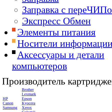
Заправка с переЧИП
Экспресс Обмен
Элементы питания
Носители информаци
Аксессуары и детали
компьютеров
Производитель картридже
Brother
Lexmark
HP
Epson
Canon
Kyocera
Samsung
Xerox