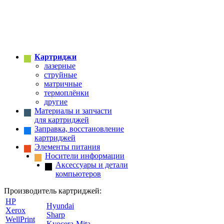
Картриджи
лазерные
струйные
матричные
термоплёнки
другие
Материалы и запчасти
для картриджей
Заправка, восстановление
картриджей
Элементы питания
Носители информации
Аксессуары и детали
компьютеров
Производитель картриджей:
HP
Hyundai
Xerox
Sharp
WellPrint
Kyocera-Mita