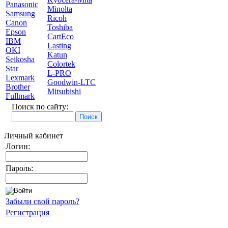
Panasonic
Minolta
Samsung
Ricoh
Canon
Toshiba
Epson
CartEco
IBM
Lasting
OKI
Katun
Seikosha
Colortek
Star
L-PRO
Lexmark
Goodwin-LTC
Brother
Mitsubishi
Fullmark
Поиск по сайту:
Личный кабинет
Логин:
Пароль:
Забыли свой пароль?
Регистрация