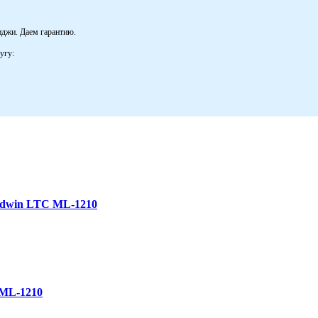
иджи. Даем гарантию.
угу:
odwin LTC ML-1210
 ML-1210