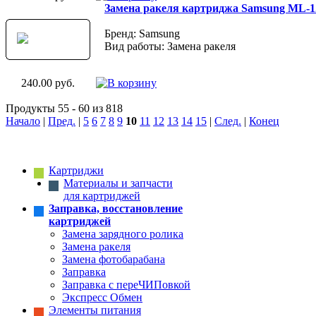
Замена ракеля картриджа Samsung ML-
Бренд: Samsung
Вид работы: Замена ракеля
240.00 руб.
Продукты 55 - 60 из 818
Начало
|
Пред.
|
5
6
7
8
9
10
11
12
13
14
15
|
След.
|
Конец
Картриджи
Материалы и запчасти
для картриджей
Заправка, восстановление
картриджей
Замена зарядного ролика
Замена ракеля
Замена фотобарабана
Заправка
Заправка с переЧИПовкой
Экспресс Обмен
Элементы питания