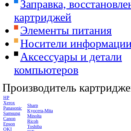
Заправка, восстановле
картриджей
Элементы питания
Носители информаци
Аксессуары и детали
компьютеров
Производитель картридже
HP
Xerox
Sharp
Panasonic
Kyocera-Mita
Samsung
Minolta
Canon
Ricoh
Epson
Toshiba
OKI