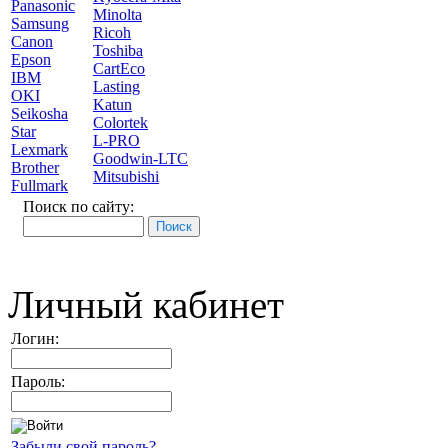
Panasonic
Minolta
Samsung
Ricoh
Canon
Toshiba
Epson
CartEco
IBM
Lasting
OKI
Katun
Seikosha
Colortek
Star
L-PRO
Lexmark
Goodwin-LTC
Brother
Mitsubishi
Fullmark
Поиск по сайту:
Личный кабинет
Логин:
Пароль:
Забыли свой пароль?