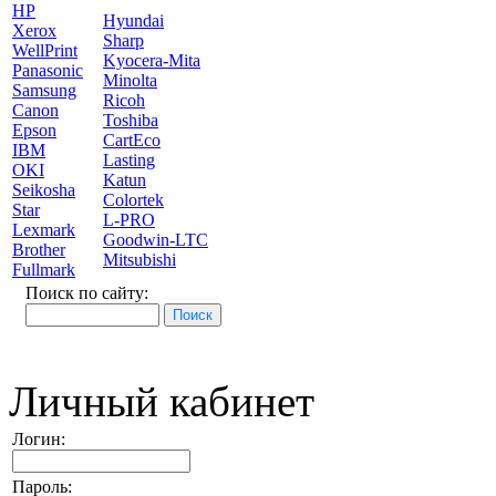
HP
Hyundai
Xerox
Sharp
WellPrint
Kyocera-Mita
Panasonic
Minolta
Samsung
Ricoh
Canon
Toshiba
Epson
CartEco
IBM
Lasting
OKI
Katun
Seikosha
Colortek
Star
L-PRO
Lexmark
Goodwin-LTC
Brother
Mitsubishi
Fullmark
Поиск по сайту:
Личный кабинет
Логин:
Пароль: