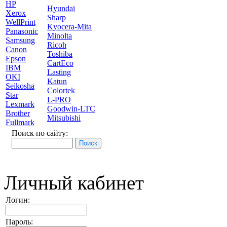
HP
Hyundai
Xerox
Sharp
WellPrint
Kyocera-Mita
Panasonic
Minolta
Samsung
Ricoh
Canon
Toshiba
Epson
CartEco
IBM
Lasting
OKI
Katun
Seikosha
Colortek
Star
L-PRO
Lexmark
Goodwin-LTC
Brother
Mitsubishi
Fullmark
Поиск по сайту:
Личный кабинет
Логин:
Пароль: