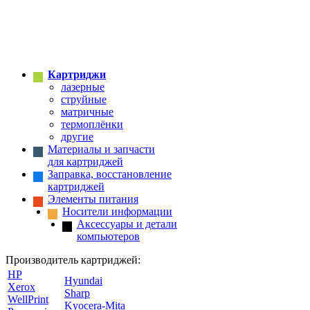
Картриджи
лазерные
струйные
матричные
термоплёнки
другие
Материалы и запчасти
для картриджей
Заправка, восстановление
картриджей
Элементы питания
Носители информации
Аксессуары и детали
компьютеров
Производитель картриджей:
HP
Hyundai
Xerox
Sharp
WellPrint
Kyocera-Mita