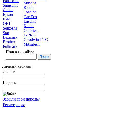
Panasonic
Minolta
Samsung
Ricoh
Canon
Toshiba
Epson
CartEco
IBM
Lasting
OKI
Katun
Seikosha
Colortek
Star
L-PRO
Lexmark
Goodwin-LTC
Brother
Mitsubishi
Fullmark
Поиск по сайту:
Личный кабинет
Логин:
Пароль:
Забыли свой пароль?
Регистрация