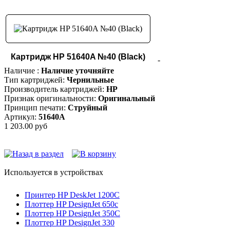
Картридж HP 51640A №40 (Black)
-
Наличие :
Наличие уточняйте
Тип картриджей:
Чернильные
Производитель картриджей:
HP
Признак оригинальности:
Оригинальный
Принцип печати:
Струйный
Артикул:
51640A
1 203.00 руб
Используется в устройствах
Принтер HP DeskJet 1200C
Плоттер HP DesignJet 650c
Плоттер HP DesignJet 350C
Плоттер HP DesignJet 330