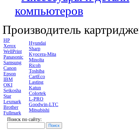
компьютеров
Производитель картридже
HP
Hyundai
Xerox
Sharp
WellPrint
Kyocera-Mita
Panasonic
Minolta
Samsung
Ricoh
Canon
Toshiba
Epson
CartEco
IBM
Lasting
OKI
Katun
Seikosha
Colortek
Star
L-PRO
Lexmark
Goodwin-LTC
Brother
Mitsubishi
Fullmark
Поиск по сайту: