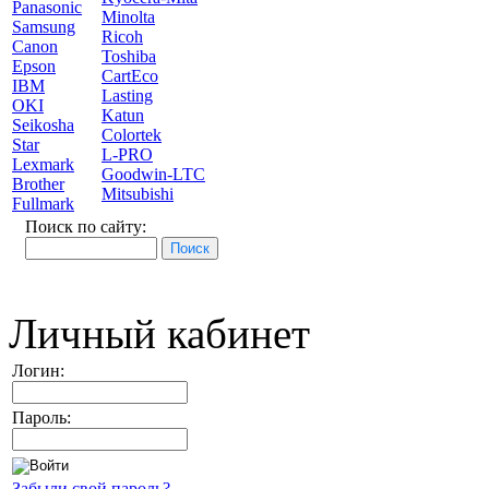
Panasonic
Minolta
Samsung
Ricoh
Canon
Toshiba
Epson
CartEco
IBM
Lasting
OKI
Katun
Seikosha
Colortek
Star
L-PRO
Lexmark
Goodwin-LTC
Brother
Mitsubishi
Fullmark
Поиск по сайту:
Личный кабинет
Логин:
Пароль:
Забыли свой пароль?