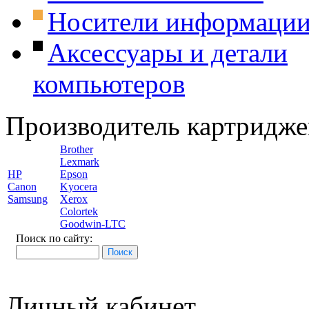
Носители информаци
Аксессуары и детали
компьютеров
Производитель картридже
Brother
Lexmark
HP
Epson
Canon
Kyocera
Samsung
Xerox
Colortek
Goodwin-LTC
Поиск по сайту:
Личный кабинет