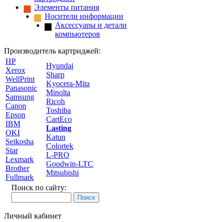
Элементы питания
Носители информации
Аксессуары и детали
компьютеров
Производитель картриджей:
HP
Hyundai
Xerox
Sharp
WellPrint
Kyocera-Mita
Panasonic
Minolta
Samsung
Ricoh
Canon
Toshiba
Epson
CartEco
IBM
Lasting
OKI
Katun
Seikosha
Colortek
Star
L-PRO
Lexmark
Goodwin-LTC
Brother
Mitsubishi
Fullmark
Поиск по сайту:
Личный кабинет