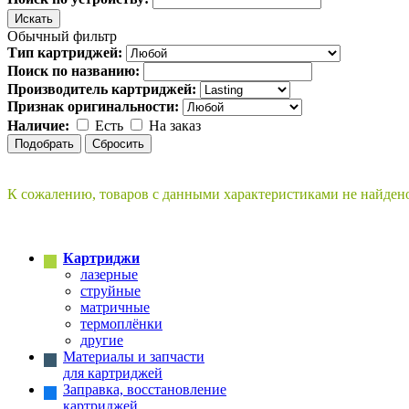
Обычный фильтр
Тип картриджей:
Поиск по названию:
Производитель картриджей:
Признак оригинальности:
Наличие:
Есть
На заказ
К сожалению, товаров с данными характеристиками не найден
Картриджи
лазерные
струйные
матричные
термоплёнки
другие
Материалы и запчасти
для картриджей
Заправка, восстановление
картриджей