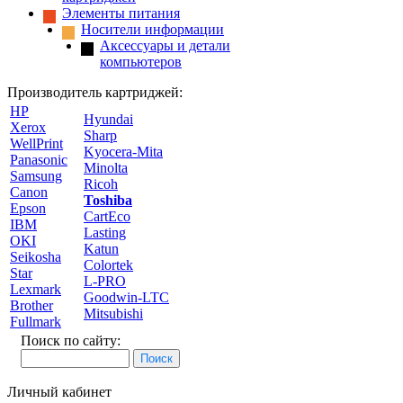
Элементы питания
Носители информации
Аксессуары и детали
компьютеров
Производитель картриджей:
HP
Hyundai
Xerox
Sharp
WellPrint
Kyocera-Mita
Panasonic
Minolta
Samsung
Ricoh
Canon
Toshiba
Epson
CartEco
IBM
Lasting
OKI
Katun
Seikosha
Colortek
Star
L-PRO
Lexmark
Goodwin-LTC
Brother
Mitsubishi
Fullmark
Поиск по сайту:
Личный кабинет