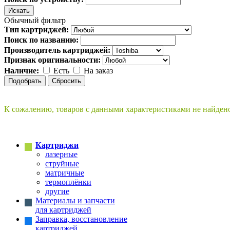
Обычный фильтр
Тип картриджей:
Поиск по названию:
Производитель картриджей:
Признак оригинальности:
Наличие:
Есть
На заказ
К сожалению, товаров с данными характеристиками не найден
Картриджи
лазерные
струйные
матричные
термоплёнки
другие
Материалы и запчасти
для картриджей
Заправка, восстановление
картриджей