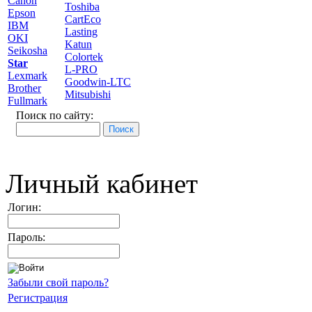
Canon
Toshiba
Epson
CartEco
IBM
Lasting
OKI
Katun
Seikosha
Colortek
Star
L-PRO
Lexmark
Goodwin-LTC
Brother
Mitsubishi
Fullmark
Поиск по сайту:
Личный кабинет
Логин:
Пароль:
Забыли свой пароль?
Регистрация