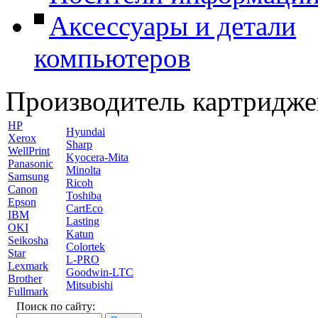
Аксессуары и детали
компьютеров
Производитель картридже
HP
Hyundai
Xerox
Sharp
WellPrint
Kyocera-Mita
Panasonic
Minolta
Samsung
Ricoh
Canon
Toshiba
Epson
CartEco
IBM
Lasting
OKI
Katun
Seikosha
Colortek
Star
L-PRO
Lexmark
Goodwin-LTC
Brother
Mitsubishi
Fullmark
Поиск по сайту: