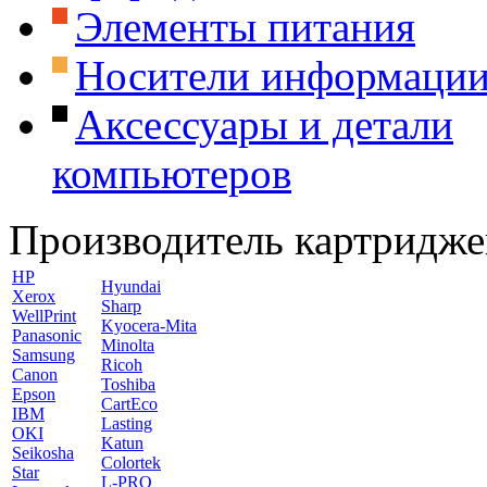
Элементы питания
Носители информаци
Аксессуары и детали
компьютеров
Производитель картридже
HP
Hyundai
Xerox
Sharp
WellPrint
Kyocera-Mita
Panasonic
Minolta
Samsung
Ricoh
Canon
Toshiba
Epson
CartEco
IBM
Lasting
OKI
Katun
Seikosha
Colortek
Star
L-PRO