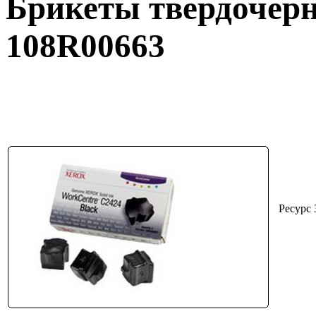
Брикеты твердочер
108R00663
Ресурс 