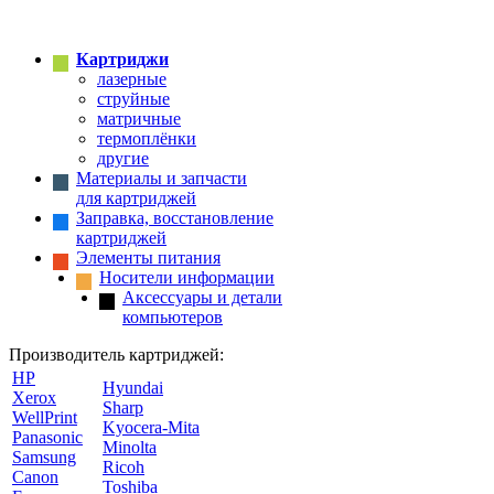
Картриджи
лазерные
струйные
матричные
термоплёнки
другие
Материалы и запчасти
для картриджей
Заправка, восстановление
картриджей
Элементы питания
Носители информации
Аксессуары и детали
компьютеров
Производитель картриджей:
HP
Hyundai
Xerox
Sharp
WellPrint
Kyocera-Mita
Panasonic
Minolta
Samsung
Ricoh
Canon
Toshiba