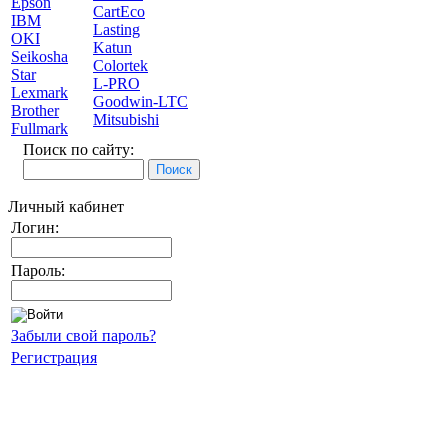
Epson
CartEco
IBM
Lasting
OKI
Katun
Seikosha
Colortek
Star
L-PRO
Lexmark
Goodwin-LTC
Brother
Mitsubishi
Fullmark
Поиск по сайту:
Личный кабинет
Логин:
Пароль:
Забыли свой пароль?
Регистрация