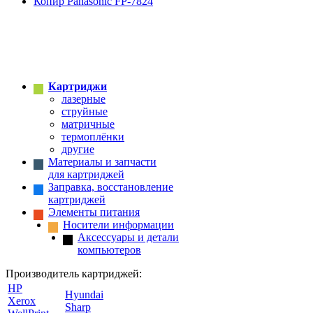
Копир Panasonic FP-7824
Картриджи
лазерные
струйные
матричные
термоплёнки
другие
Материалы и запчасти
для картриджей
Заправка, восстановление
картриджей
Элементы питания
Носители информации
Аксессуары и детали
компьютеров
Производитель картриджей:
HP
Hyundai
Xerox
Sharp