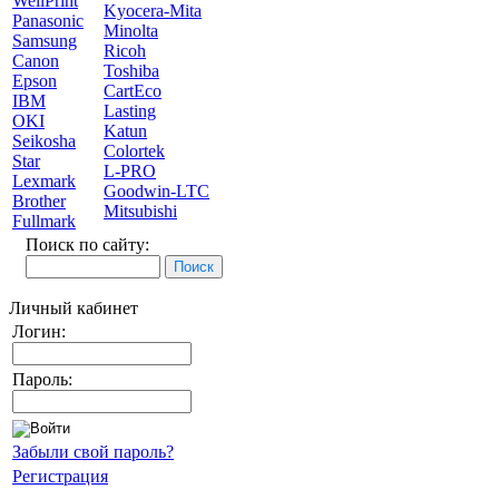
WellPrint
Kyocera-Mita
Panasonic
Minolta
Samsung
Ricoh
Canon
Toshiba
Epson
CartEco
IBM
Lasting
OKI
Katun
Seikosha
Colortek
Star
L-PRO
Lexmark
Goodwin-LTC
Brother
Mitsubishi
Fullmark
Поиск по сайту:
Личный кабинет
Логин:
Пароль:
Забыли свой пароль?
Регистрация