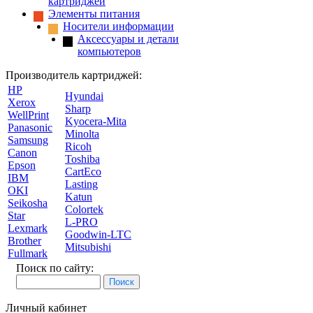
картриджей
Элементы питания
Носители информации
Аксессуары и детали
компьютеров
Производитель картриджей:
HP
Hyundai
Xerox
Sharp
WellPrint
Kyocera-Mita
Panasonic
Minolta
Samsung
Ricoh
Canon
Toshiba
Epson
CartEco
IBM
Lasting
OKI
Katun
Seikosha
Colortek
Star
L-PRO
Lexmark
Goodwin-LTC
Brother
Mitsubishi
Fullmark
Поиск по сайту:
Личный кабинет