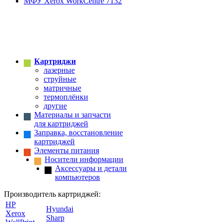
МФУ Xerox WorkCentre 7132
Картриджи
лазерные
струйные
матричные
термоплёнки
другие
Материалы и запчасти
для картриджей
Заправка, восстановление
картриджей
Элементы питания
Носители информации
Аксессуары и детали
компьютеров
Производитель картриджей:
HP
Hyundai
Xerox
Sharp