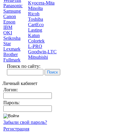
WellPrint
Kyocera-Mita
Panasonic
Minolta
Samsung
Ricoh
Canon
Toshiba
Epson
CartEco
IBM
Lasting
OKI
Katun
Seikosha
Colortek
Star
L-PRO
Lexmark
Goodwin-LTC
Brother
Mitsubishi
Fullmark
Поиск по сайту:
Личный кабинет
Логин:
Пароль:
Забыли свой пароль?
Регистрация