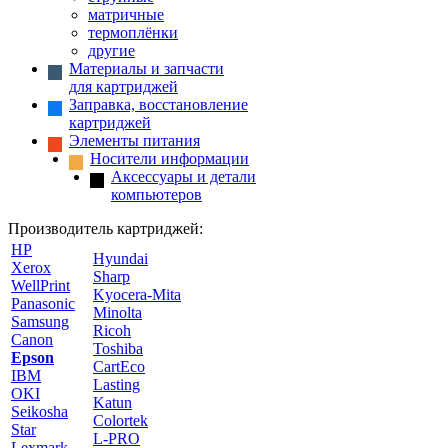
матричные
термоплёнки
другие
Материалы и запчасти
для картриджей
Заправка, восстановление
картриджей
Элементы питания
Носители информации
Аксессуары и детали
компьютеров
Производитель картриджей:
HP
Hyundai
Xerox
Sharp
WellPrint
Kyocera-Mita
Panasonic
Minolta
Samsung
Ricoh
Canon
Toshiba
Epson
CartEco
IBM
Lasting
OKI
Katun
Seikosha
Colortek
Star
L-PRO
Lexmark