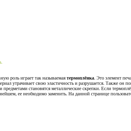
о.
вную роль играет так называемая
термоплёнка
. Это элемент печ
ериал утрачивает свою эластичность и разрушается. Также он по
ми предметами становятся металлические скрепки. Если термоплё
ьнейшем, ее необходимо заменить. На данной странице пользова