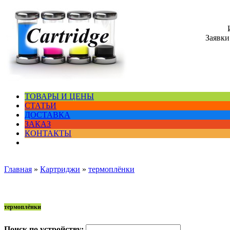
Заявки
ТОВАРЫ И ЦЕНЫ
СТАТЬИ
ДОСТАВКА
ЗАКАЗ
КОНТАКТЫ
Главная
»
Картриджи
»
термоплёнки
термоплёнки
Поиск по устройству: