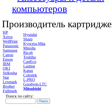
компьютеров
Производитель картридже
HP
Hyundai
Xerox
Sharp
WellPrint
Kyocera-Mita
Panasonic
Minolta
Samsung
Ricoh
Canon
Toshiba
Epson
CartEco
IBM
Lasting
OKI
Katun
Seikosha
Colortek
Star
L-PRO
Lexmark
Goodwin-LTC
Brother
Mitsubishi
Fullmark
Поиск по сайту: