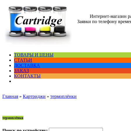
Интернет-магазин 
Заявки по телефону времен
ТОВАРЫ И ЦЕНЫ
СТАТЬИ
ДОСТАВКА
ЗАКАЗ
КОНТАКТЫ
Главная
»
Картриджи
»
термоплёнки
термоплёнки
Поиск по устройству: