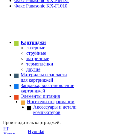
Факс Panasonic KX-FM131
Факс Panasonic KX-F1010
Картриджи
лазерные
струйные
матричные
термоплёнки
другие
Материалы и запчасти
для картриджей
Заправка, восстановление
картриджей
Элементы питания
Носители информации
Аксессуары и детали
компьютеров
Производитель картриджей:
HP
Hyundai