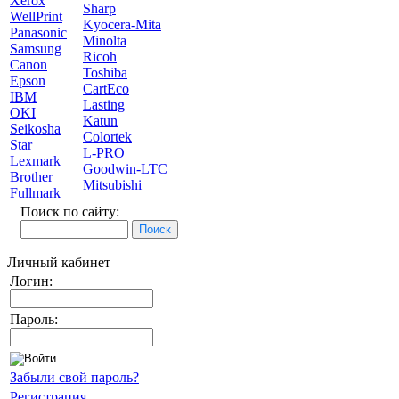
Xerox
Sharp
WellPrint
Kyocera-Mita
Panasonic
Minolta
Samsung
Ricoh
Canon
Toshiba
Epson
CartEco
IBM
Lasting
OKI
Katun
Seikosha
Colortek
Star
L-PRO
Lexmark
Goodwin-LTC
Brother
Mitsubishi
Fullmark
Поиск по сайту:
Личный кабинет
Логин:
Пароль:
Забыли свой пароль?
Регистрация