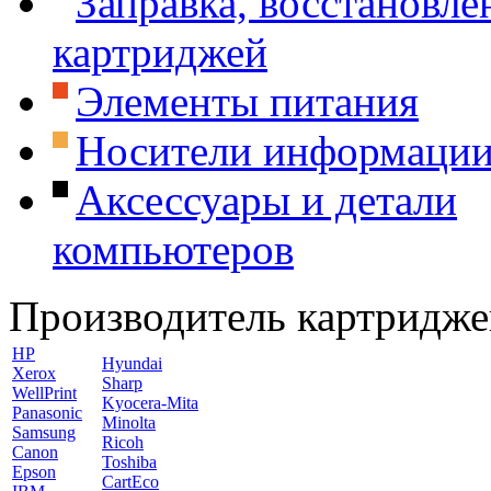
Заправка, восстановле
картриджей
Элементы питания
Носители информаци
Аксессуары и детали
компьютеров
Производитель картридже
HP
Hyundai
Xerox
Sharp
WellPrint
Kyocera-Mita
Panasonic
Minolta
Samsung
Ricoh
Canon
Toshiba
Epson
CartEco