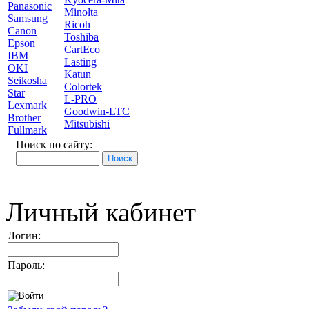
Panasonic
Minolta
Samsung
Ricoh
Canon
Toshiba
Epson
CartEco
IBM
Lasting
OKI
Katun
Seikosha
Colortek
Star
L-PRO
Lexmark
Goodwin-LTC
Brother
Mitsubishi
Fullmark
Поиск по сайту:
Личный кабинет
Логин:
Пароль: