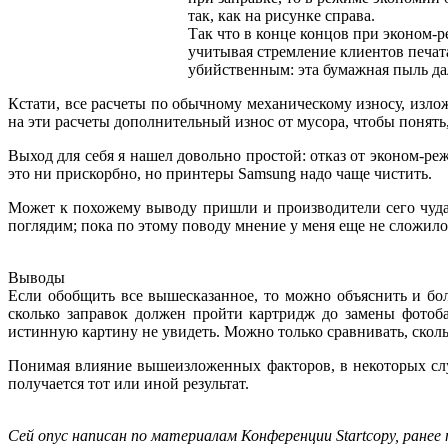
так, как на рисунке справа.
Так что в конце концов при эконом-р
учитывая стремление клиентов печат
убийственным: эта бумажная пыль дале
Кстати, все расчеты по обычному механическому износу, излож
на эти расчеты дополнительный износ от мусора, чтобы понять
Выход для себя я нашел довольно простой: отказ от эконом-ре
это ни прискорбно, но принтеры Samsung надо чаще чистить.
Может к похожему выводу пришли и производители сего чуда?
поглядим; пока по этому поводу мнение у меня еще не сложило
Выводы
Если обобщить все вышесказанное, то можно объяснить и бол
сколько заправок должен пройти картридж до замены фотоба
истинную картину не увидеть. Можно только сравнивать, сколь
Понимая влияние вышеизложенных факторов, в некоторых случ
получается тот или иной результат.
Сей опус написан по материалам Конференции Startcopy, ране