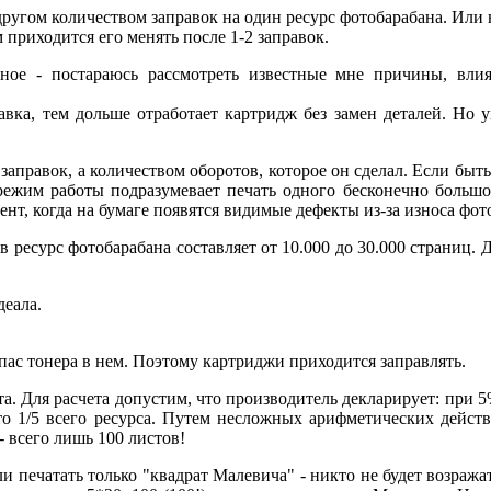
другом количеством заправок на один ресурс фотобарабана. Или 
 приходится его менять после 1-2 заправок.
авное - постараюсь рассмотреть известные мне причины, вл
авка, тем дольше отработает картридж без замен деталей. Но у
заправок, а количеством оборотов, которое он сделал. Если быт
жим работы подразумевает печать одного бесконечно большог
ент, когда на бумаге появятся видимые дефекты из-за износа фото
ресурс фотобарабана составляет от 10.000 до 30.000 страниц. 
деала.
ас тонера в нем. Поэтому картриджи приходится заправлять.
та. Для расчета допустим, что производитель декларирует: при 5
то 1/5 всего ресурса. Путем несложных арифметических действ
- всего лишь 100 листов!
и печатать только "квадрат Малевича" - никто не будет возражат