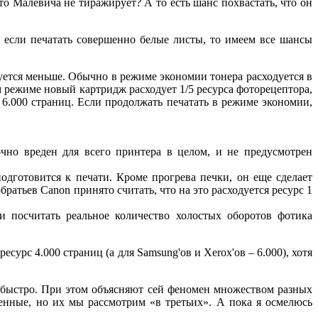
о Малевича не тиражирует? А то есть шанс похвастать, что он
А если печатать совершенно белые листы, то имеем все шансы
уется меньше. Обычно в режиме экономии тонера расходуется в
ом режиме новый картридж расходует 1/5 ресурса фоторецептора,
 6.000 страниц. Если продолжать печатать в режиме экономии,
очно вреден для всего принтера в целом, и не предусмотрен
одготовится к печати. Кроме прогрева печки, он еще сделает
ратьев Canon принято считать, что на это расходуется ресурс 1
и посчитать реальное количество холостых оборотов фотика
сурс 4.000 страниц (а для Samsung'ов и Xerox'ов – 6.000), хотя
м быстро. При этом объясняют сей феномен множеством разных
нные, но их мы рассмотрим «в третьих». А пока я осмелюсь