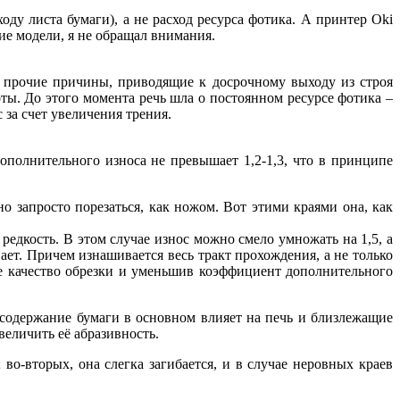
оду листа бумаги), а не расход ресурса фотика. А принтер Oki
гие модели, я не обращал внимания.
, прочие причины, приводящие к досрочному выходу из строя
ты. До этого момента речь шла о постоянном ресурсе фотика –
 за счет увеличения трения.
ополнительного износа не превышает 1,2-1,3, что в принципе
но запросто порезаться, как ножом. Вот этими краями она, как
 редкость. В этом случае износ можно смело умножать на 1,5, а
ает. Причем изнашивается весь тракт прохождения, а не только
е качество обрезки и уменьшив коэффициент дополнительного
мсодержание бумаги в основном влияет на печь и близлежащие
величить её абразивность.
во-вторых, она слегка загибается, и в случае неровных краев