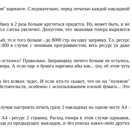
ом" варианте. Следовательно, перед печатью каждой накладной
бану в 2 раза больше крутиться придется. Ну, может быть, и не
т.е слегка увеличит. Допустим, что экономия тонера выразится
 то и того больше - до 8000 стр. на одну заправку. Т.о. ресурс
.000 в случае с ленивым программистом; весь ресурс (и даже
 осталось? Правильно. Заправщику ничего больше не осталось,
а. А если еще и бумага нарезана абы как... (ну, об этом чуть
без всяких чудес. И если кто-то скажет, что он на "нулевом"
стоятельств, особенно с использованием плохой бумаги... Это
лучше настроить печать сразу 2 накладных на одном листе А4 -
А4 - ресурс 2 страниц. Расход тонера в этом случае одинаков,
сходя из предыдущих выкладок, и без поиска каких-либо других