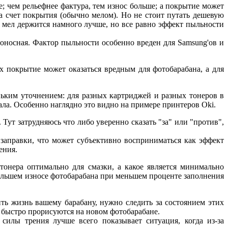
е; чем рельефнее фактура, тем износ больше; а покрытие может
а счет покрытия (обычно мелом). Но не стоит путать дешевую
 мел держится намного лучше, но все равно эффект пыльности
доносная. Фактор пыльности особенно вреден для Samsung'ов и
х покрытие может оказаться вредным для фотобарабана, а для
еньким уточнением: для разных картриджей и разных тонеров в
ала. Особенно наглядно это видно на примере принтеров Oki.
Тут затрудняюсь что либо уверенно сказать "за" или "против",
заправки, что может субъективно восприниматься как эффект
ения.
 тонера оптимально для смазки, а какое является минимально
ольшем износе фотобарабана при меньшем проценте заполнения
ить жизнь вашему барабану, нужно следить за состоянием этих
нь быстро прорисуются на новом фотобарабане.
силы трения лучше всего показывает ситуация, когда из-за