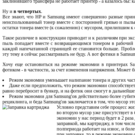
заклинившего трансфера не работает принтер - а казалось бы: ка
Ну и
в четвертых
.
Все знают, что HP и Samsung имеют совершенно разные при
неиспользованный тонер вместе с посторонней грязью и пыль
остатки тонера вместе (к сожалению) с мусором, прилипшим к 
Такое различие в конструкции приводит и к различиям при эк
пыль попадает вместе с возвращающимся тонером в рабочий бу
каждой напечатанной страницей ее становится больше. Пробл
эту тему я сейчас рассматривать не буду. А вот фотики в Samsu
Хочу еще остановиться на режиме экономии в принтерах Sa
фотиком - в частности, за счет изменения напряжения. Может бы
Режим экономии уменьшает налипание тонера и других части
Даже если предположить, что режим экономии способствует 
равно перебросит в бункер, и на фотик они смогут в дальнейше
Режим экономии для Samsung'ов действительно более губите
рециклинга, и беда Samsung'ов заключается в том, что мусор эт
Условно представим себе процесс жиз
во вторую мусор уже присутствует в 
экономии у нас период будет в 2 раз
заправкой, мы картриджу, в том числ
полпериода работает на износ, и боле
при заправке, то в режиме экономии