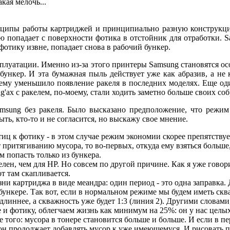
кая мелочь...
нципы работы картриджей и принципиально разную конструкцию
ю попадает с поверхности фотика в отстойник для отработки. S
фотику извне, попадает снова в рабочий бункер.
сплуатации. Именно из-за этого принтеры Samsung становятся ос
нкер. И эта бумажная пыль действует уже как абразив, а не к
ему уменьшило появление ракеля в последних моделях. Еще оди
ng'ах с ракелем, по-моему, стали ходить заметно больше своих со
msung без ракеля. Было высказано предположение, что режи
ть, кто-то и не согласится, но выскажу свое мнение.
ц к фотику - в этом случае режим экономии скорее препятствуе
притягиванию мусора, то во-первых, откуда ему взяться больше,
м попасть только из бункера.
лен, чем для НР. Но совсем по другой причине. Как я уже говор
от там скапливается.
ни картриджа в виде меандра: один период - это одна заправка.
бункере. Так вот, если в нормальном режиме мы будем иметь сква
а длиннее, а скважность уже будет 1:3 (линия 2). Другими слова
е и фотику, облегчаем жизнь как минимум на 25%: он у нас цел
е того: мусора в тонере становится больше и больше.
И если в пе
 он продолжает добавлять мусор к уже имеющемуся. И рисовать