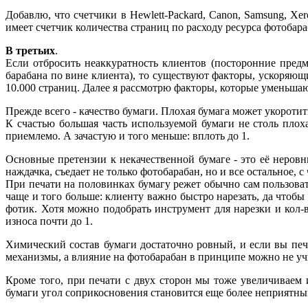
Добавлю, что счетчики в Hewlett-Packard, Canon, Samsung, Xe
имеет счетчик количества страниц по расходу ресурса фотобара
В третьих
.
Если отбросить неаккуратность клиентов (посторонние пред
барабана по вине клиента), то существуют факторы, ускоряющ
10.000 страниц. Далее я рассмотрю факторы, которые уменьшают
Прежде всего - качество бумаги. Плохая бумага может укоротит
К счастью большая часть используемой бумаги не столь плох
приемлемо. А зачастую и того меньше: вплоть до 1.
Основные претензии к некачественной бумаге - это её неровны
наждачка, съедает не только фотобарабан, но и все остальное, 
При печати на половинках бумагу режет обычно сам пользовател
чаще и того больше: клиенту важно быстро нарезать, да чтобы
фотик. Хотя можно подобрать инструмент для нарезки и кол
износа почти до 1.
Химический состав бумаги достаточно ровный, и если вы печ
механизмы, а влияние на фотобарабан в принципе можно не учи
Кроме того, при печати с двух сторон мы тоже увеличиваем и
бумаги угол соприкосновения становится еще более неприятны