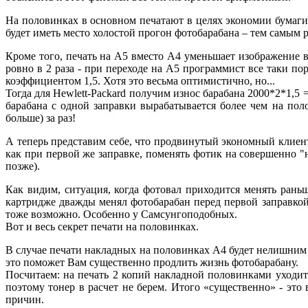
На половинках в основном печатают в целях экономии бумаги;
будет иметь место холостой прогон фотобарабана – тем самым р
Кроме того, печать на А5 вместо А4 уменьшает изображение в 2
ровно в 2 раза - при переходе на А5 программист все таки по
коэффициентом 1,5. Хотя это весьма оптимистично, но...
Тогда для Hewlett-Packard получим износ барабана 2000*2*1,5 =
барабана с одной заправки вырабатывается более чем на пол
больше) за раз!
А теперь представим себе, что продвинутый экономный клиент
как при первой же заправке, поменять фотик на совершенно "н
позже).
Как видим, ситуация, когда фотовал приходится менять раньш
картридже дважды менял фотобарабан перед первой заправкой 
тоже возможно. Особенно у Самсунгоподобных.
Вот и весь секрет печати на половинках.
В случае печати накладных на половинках А4 будет нелишним з
это поможет Вам существенно продлить жизнь фотобарабану.
Посчитаем: на печать 2 копий накладной половинками уходит р
поэтому тонер в расчет не берем. Итого «существенно» - это 
причин.