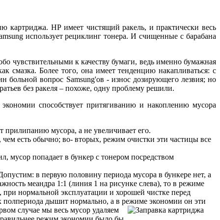
 картриджа. НР имеет чистящий ракель, и практически весь
amsung использует рециклинг тонера. И счищенные с барабана
обо чувствительными к качеству бумаги, ведь именно бумажная
ак смазка. Более того, она имеет тенденцию накапливаться: с
н больной вопрос Samsung'ов - износ дозирующего лезвия; но
братьев без ракеля – похоже, одну проблему решили.
м экономии способствует притягиванию и накоплению мусора
т прилипанию мусора, а не увеличивает его.
 чем есть обычно; во- вторых, режим очистки эти частицы все
ил, мусор попадает в бункер с тонером посредством
Допустим: в первую половину периода мусора в бункере нет, а
жность меандра 1:1 (линия 1 на рисунке слева), то в режиме
ми, при нормальной эксплуатации и хорошей чистке перед
ых полпериода дышит нормально, а в режиме экономии он эти
рвом случае мы весь мусор удаляем
 правильнее режим экономии было бы