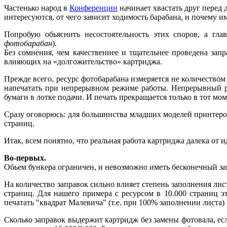
Частенько народ в
Конференции
начинает хвастать друг перед 
интересуются, от чего зависит ходимость барабана, и почему им
Попробую обьяснить несостоятельность этих споров, а гл
фотобарабан
).
Без сомнения, чем качественнее и тщательнее проведена запр
влияющих на «долгожительство» картриджа.
Прежде всего, ресурс фотобарабана измеряется не количеством 
напечатать при непрерывном режиме работы. Непрерывный ре
бумаги в лотке подачи. И печать прекращается только в тот мом
Сразу оговорюсь: для большинства младших моделей принтеров 
страниц.
Итак, всем понятно, что реальная работа картриджа далека от и
Во-первых.
Обьем бункера ограничен, и невозможно иметь бесконечный зап
На количество заправок сильно влияет степень заполнения лис
страниц. Для нашего примера с ресурсом в 10.000 страниц э
печатать "квадрат Малевича" (т.е. при 100% заполнении листа) 
Сколько заправок выдержит картридж без замены фотовала, есл