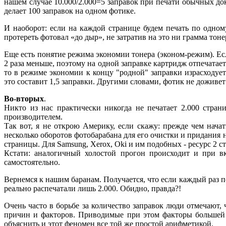
нашем случае 10.000/2.000=5 заправок при печати обычных до
делает 100 заправок на одном фотике.
И наоборот: если на каждой странице будем печать по одном
протереть фотовал «до дыр», не затратив на это ни грамма тоне
Еще есть понятие режима экономии тонера (эконом-режим). Ес
2 раза меньше, поэтому на одной заправке картридж отпечатает
то в режиме экономии к концу "родной" заправки израсходует
это составит 1,5 заправки. Другими словами, фотик не доживе
Во-вторых
.
Никто из нас практически никогда не печатает 2.000 стран
производителем.
Так вот, я не открою Америку, если скажу: прежде чем нача
несколько оборотов фотобарабана для его очистки и придания н
страницы. Для Samsung, Хеrоx, Oki и им подобных - ресурс 2 ст
Кстати: аналогичный холостой прогон происходит и при вк
самостоятельно.
Вернемся к нашим баранам. Получается, что если каждый раз печ
реально распечатали лишь 2.000. Обидно, правда?!
Очень часто в борьбе за количество заправок люди отмечают
причин и факторов. Приводимые при этом факторы большей 
объяснить и этот феномен все той же простой арифметикой.