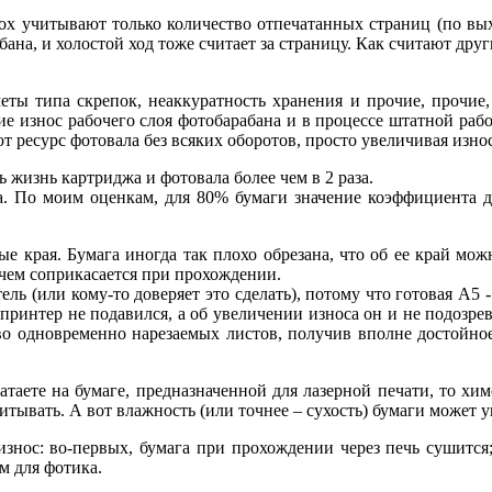
rox учитывают только количество отпечатанных страниц (по вых
бана, и холостой ход тоже считает за страницу. Как считают дру
меты типа скрепок, неаккуратность хранения и прочие, прочие
ие износ рабочего слоя фотобарабана и в процессе штатной рабо
 ресурс фотовала без всяких оборотов, просто увеличивая износ
ь жизнь картриджа и фотовала более чем в 2 раза.
а. По моим оценкам, для 80% бумаги значение коэффициента д
е края. Бумага иногда так плохо обрезана, что об ее край мож
с чем соприкасается при прохождении.
ь (или кому-то доверяет это сделать), потому что готовая А5 -
 принтер не подавился, а об увеличении износа он и не подозрев
-во одновременно нарезаемых листов, получив вполне достойно
атаете на бумаге, предназначенной для лазерной печати, то хи
тывать. А вот влажность (или точнее – сухость) бумаги может у
знос: во-первых, бумага при прохождении через печь сушится; 
м для фотика.