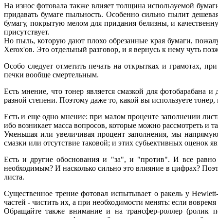
На износ фотовала также влияет толщина используемой бумаги,
придавать бумаге пыльность. Особенно сильно пылит дешевая
бумагу, покрытую мелом для придания белизны, и качественн
присутствует.
Но пыль, которую дают плохо обрезанные края бумаги, пожалу
Xerox'ов. Это отдельный разговор, и я вернусь к нему чуть позж
Особо следует отметить печать на открытках и грамотах, пр
печки вообще смертельным.
Есть мнение, что тонер является смазкой для фотобарабана и
разной степени. Поэтому даже то, какой вы используете тонер
Есть и еще одно мнение: при малом проценте заполнении листа
ибо возникает масса вопросов, которые можно рассмотреть и так
Уменьшая или увеличивая процент заполнения, мы напрямую 
смазки или отсутствие таковой; и этих субьективных оценок я
Есть и другие обоснования и "за", и "против". И все равно
необходимым? И насколько сильно это влияние в цифрах? Поэ
листа.
Существенное трение фотовал испытывает о ракель у Нewlett-
частей - чистить их, а при необходимости менять: если вовремя
Обращайте также внимание и на трансфер-роллер (ролик пе