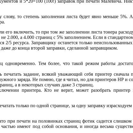
кументов и 5*20=100 (100!) заправок при печати Малевича. Никт
у слову, то степень заполнения листа будет явно меньше 5%. 
ра.
ли его включить, то при том же заполнении листа тонера расход
 не 2.000, а 4.000 страниц с 5% заполнением. Если в стандартн
ся 2/5 ресурса. Заправщику останется только неиспользованных
т даже до конца второй заправки, сделанной заправщиком.
иц одновременно. Тем более, что такой режим работы достат
ть печатать задание, всякий уважающий себя принтер сначала п
ужного заряда. Не помню, где я читал, но для принтеров НР и соб
раниц, а в некоторых случаях даже 3 страниц.
лючении принтера. Кто не верит, может разобрать принтер 
атать только по одной странице, за одну заправку израсходуем ре
, что при печати на половинках страниц фотик садится слишко
частью имеют под собой основания, и иногда весьма существе