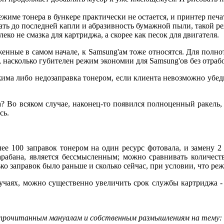
ежиме тонера в бункере практически не остается, и принтер печ
ать до последней капли и абразивность бумажной пыли, такой р
ко не смазка для картриджа, а скорее как песок для двигателя.
енные в самом начале, к Samsung'ам тоже относятся. Для полно
, насколько губителен режим экономии для Samsung'ов без отраб
жима либо недозаправка тонером, если клиента невозможно убед
 Во всяком случае, наконец-то появился полноценный ракель, и
сь.
ее 100 заправок тонером на один ресурс фотовала, и замену 2 
рабана, является бессмысленным; можно сравнивать количеств
ко заправок было раньше и сколько сейчас, при условии, что ре
аях, можно существенно увеличить срок службы картриджа - ес
е прочитанным мануалам и собственным размышлениям на тему: "