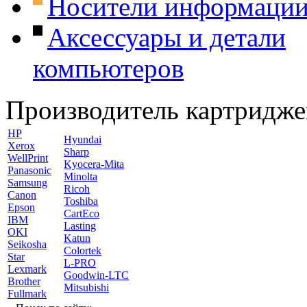
Носители информаци
Аксессуары и детали
компьютеров
Производитель картридже
HP
Hyundai
Xerox
Sharp
WellPrint
Kyocera-Mita
Panasonic
Minolta
Samsung
Ricoh
Canon
Toshiba
Epson
CartEco
IBM
Lasting
OKI
Katun
Seikosha
Colortek
Star
L-PRO
Lexmark
Goodwin-LTC
Brother
Mitsubishi
Fullmark