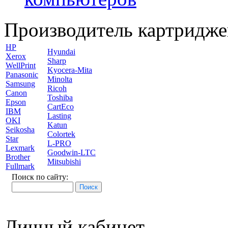
Производитель картридже
HP
Hyundai
Xerox
Sharp
WellPrint
Kyocera-Mita
Panasonic
Minolta
Samsung
Ricoh
Canon
Toshiba
Epson
CartEco
IBM
Lasting
OKI
Katun
Seikosha
Colortek
Star
L-PRO
Lexmark
Goodwin-LTC
Brother
Mitsubishi
Fullmark
Поиск по сайту:
Личный кабинет