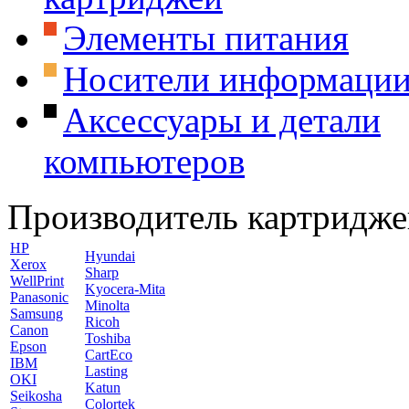
Элементы питания
Носители информаци
Аксессуары и детали
компьютеров
Производитель картридже
HP
Hyundai
Xerox
Sharp
WellPrint
Kyocera-Mita
Panasonic
Minolta
Samsung
Ricoh
Canon
Toshiba
Epson
CartEco
IBM
Lasting
OKI
Katun
Seikosha
Colortek