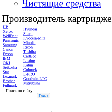
Чистящие средства
Производитель картридже
HP
Hyundai
Xerox
Sharp
WellPrint
Kyocera-Mita
Panasonic
Minolta
Samsung
Ricoh
Canon
Toshiba
Epson
CartEco
IBM
Lasting
OKI
Katun
Seikosha
Colortek
Star
L-PRO
Lexmark
Goodwin-LTC
Brother
Mitsubishi
Fullmark
Поиск по сайту: