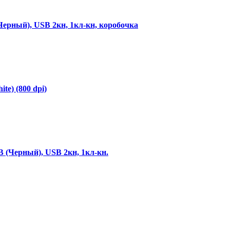
Черный), USB 2кн, 1кл-кн, коробочка
te) (800 dpi)
 (Черный), USB 2кн, 1кл-кн.