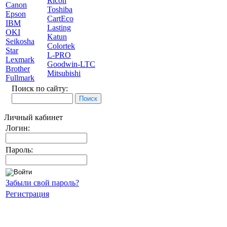
Ricoh
Canon
Toshiba
Epson
CartEco
IBM
Lasting
OKI
Katun
Seikosha
Colortek
Star
L-PRO
Lexmark
Goodwin-LTC
Brother
Mitsubishi
Fullmark
Поиск по сайту:
Личный кабинет
Логин:
Пароль:
Забыли свой пароль?
Регистрация