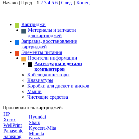
Начало | Пред. |
1
2
3
4
5
6
|
След.
|
Конец
Картриджи
Материалы и запчасти
для картриджей
Заправка, восстановление
картриджей
Элементы питания
Носители информации
Аксессуары и детали
компьютеров
Кабели,коннекторы
Клавиатуры
Коробки для дискет и дисков
Мыши
Чистящие средства
Производитель картриджей:
HP
Hyundai
Xerox
Sharp
WellPrint
Kyocera-Mita
Panasonic
Minolta
Samsung