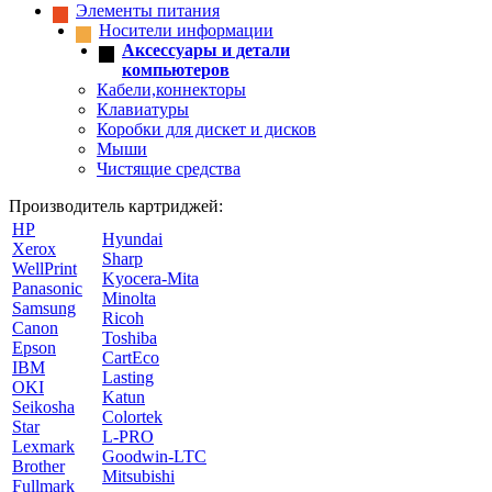
Элементы питания
Носители информации
Аксессуары и детали
компьютеров
Кабели,коннекторы
Клавиатуры
Коробки для дискет и дисков
Мыши
Чистящие средства
Производитель картриджей:
HP
Hyundai
Xerox
Sharp
WellPrint
Kyocera-Mita
Panasonic
Minolta
Samsung
Ricoh
Canon
Toshiba
Epson
CartEco
IBM
Lasting
OKI
Katun
Seikosha
Colortek
Star
L-PRO
Lexmark
Goodwin-LTC
Brother
Mitsubishi
Fullmark