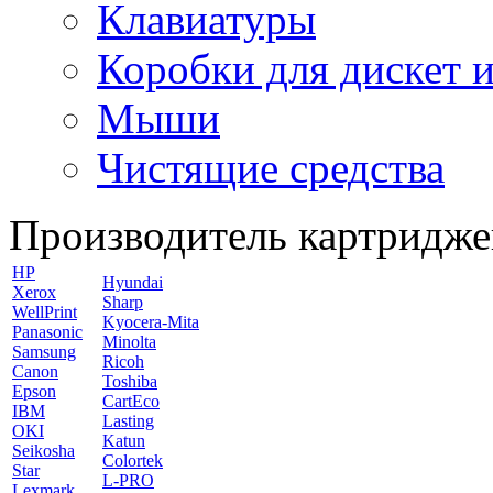
Клавиатуры
Коробки для дискет и
Мыши
Чистящие средства
Производитель картридже
HP
Hyundai
Xerox
Sharp
WellPrint
Kyocera-Mita
Panasonic
Minolta
Samsung
Ricoh
Canon
Toshiba
Epson
CartEco
IBM
Lasting
OKI
Katun
Seikosha
Colortek
Star
L-PRO
Lexmark