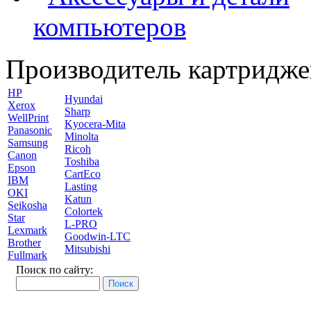
компьютеров
Производитель картридже
HP
Hyundai
Xerox
Sharp
WellPrint
Kyocera-Mita
Panasonic
Minolta
Samsung
Ricoh
Canon
Toshiba
Epson
CartEco
IBM
Lasting
OKI
Katun
Seikosha
Colortek
Star
L-PRO
Lexmark
Goodwin-LTC
Brother
Mitsubishi
Fullmark
Поиск по сайту: