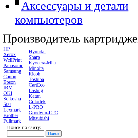
Аксессуары и детали
компьютеров
Производитель картридже
HP
Hyundai
Xerox
Sharp
WellPrint
Kyocera-Mita
Panasonic
Minolta
Samsung
Ricoh
Canon
Toshiba
Epson
CartEco
IBM
Lasting
OKI
Katun
Seikosha
Colortek
Star
L-PRO
Lexmark
Goodwin-LTC
Brother
Mitsubishi
Fullmark
Поиск по сайту: