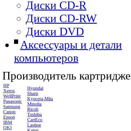
Диски CD-R
Диски CD-RW
Диски DVD
Аксессуары и детали
компьютеров
Производитель картридже
HP
Hyundai
Xerox
Sharp
WellPrint
Kyocera-Mita
Panasonic
Minolta
Samsung
Ricoh
Canon
Toshiba
Epson
CartEco
IBM
Lasting
OKI
Katun