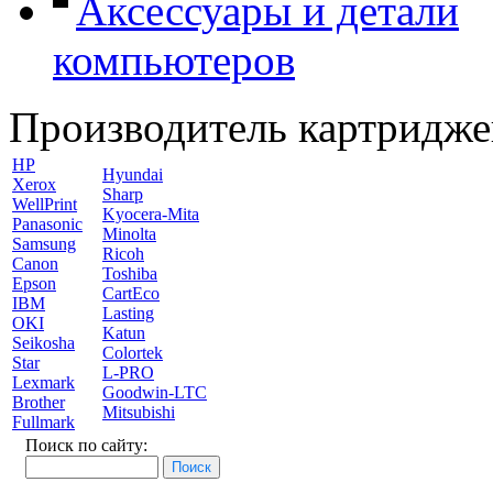
Аксессуары и детали
компьютеров
Производитель картридже
HP
Hyundai
Xerox
Sharp
WellPrint
Kyocera-Mita
Panasonic
Minolta
Samsung
Ricoh
Canon
Toshiba
Epson
CartEco
IBM
Lasting
OKI
Katun
Seikosha
Colortek
Star
L-PRO
Lexmark
Goodwin-LTC
Brother
Mitsubishi
Fullmark
Поиск по сайту: