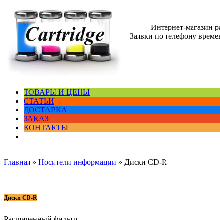
Интернет-магазин 
Заявки по телефону времен
ТОВАРЫ И ЦЕНЫ
СТАТЬИ
ДОСТАВКА
ЗАКАЗ
КОНТАКТЫ
Главная
»
Носители информации
»
Диски CD-R
Диски CD-R
Расширенный фильтр