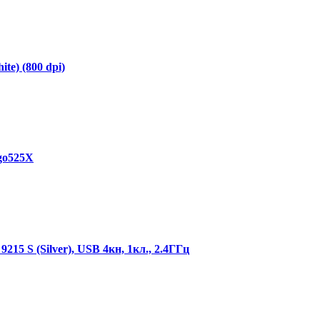
te) (800 dpi)
go525X
5 S (Silver), USB 4кн, 1кл., 2.4ГГц