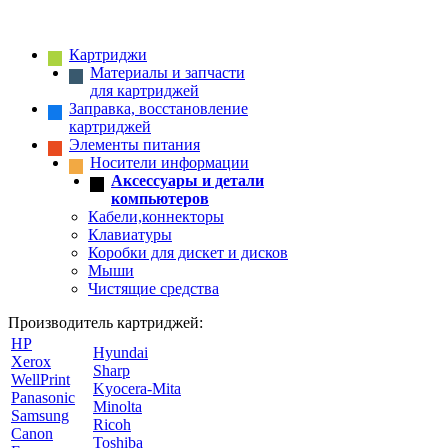
Картриджи
Материалы и запчасти
для картриджей
Заправка, восстановление
картриджей
Элементы питания
Носители информации
Аксессуары и детали
компьютеров
Кабели,коннекторы
Клавиатуры
Коробки для дискет и дисков
Мыши
Чистящие средства
Производитель картриджей:
HP
Hyundai
Xerox
Sharp
WellPrint
Kyocera-Mita
Panasonic
Minolta
Samsung
Ricoh
Canon
Toshiba