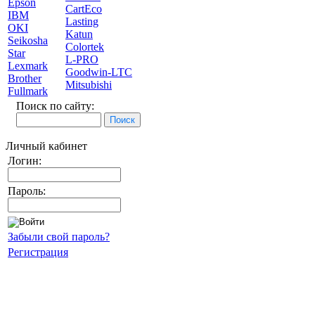
Epson
CartEco
IBM
Lasting
OKI
Katun
Seikosha
Colortek
Star
L-PRO
Lexmark
Goodwin-LTC
Brother
Mitsubishi
Fullmark
Поиск по сайту:
Личный кабинет
Логин:
Пароль:
Забыли свой пароль?
Регистрация