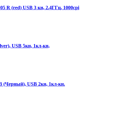
 R (red) USB 3 кн, 2.4ГГц, 1000cpi
ver), USB 5кн, 1кл-кн,
 (Черный), USB 2кн, 1кл-кн.