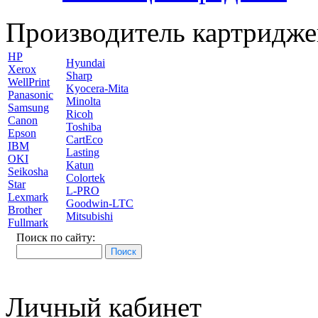
Производитель картридже
HP
Hyundai
Xerox
Sharp
WellPrint
Kyocera-Mita
Panasonic
Minolta
Samsung
Ricoh
Canon
Toshiba
Epson
CartEco
IBM
Lasting
OKI
Katun
Seikosha
Colortek
Star
L-PRO
Lexmark
Goodwin-LTC
Brother
Mitsubishi
Fullmark
Поиск по сайту:
Личный кабинет