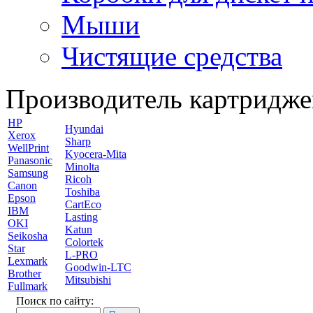
Мыши
Чистящие средства
Производитель картридже
HP
Hyundai
Xerox
Sharp
WellPrint
Kyocera-Mita
Panasonic
Minolta
Samsung
Ricoh
Canon
Toshiba
Epson
CartEco
IBM
Lasting
OKI
Katun
Seikosha
Colortek
Star
L-PRO
Lexmark
Goodwin-LTC
Brother
Mitsubishi
Fullmark
Поиск по сайту: