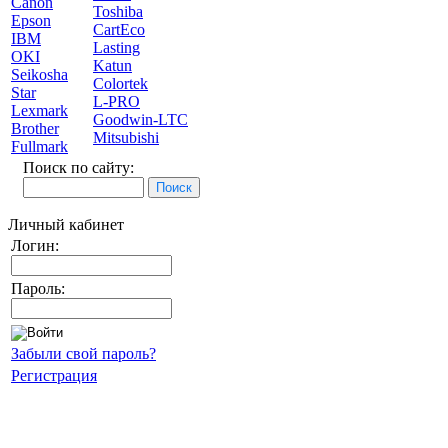
Canon
Toshiba
Epson
CartEco
IBM
Lasting
OKI
Katun
Seikosha
Colortek
Star
L-PRO
Lexmark
Goodwin-LTC
Brother
Mitsubishi
Fullmark
Поиск по сайту:
Личный кабинет
Логин:
Пароль:
Забыли свой пароль?
Регистрация