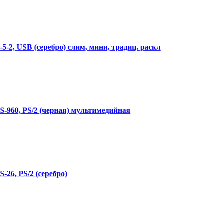
, USB (серебро) слим, мини, традиц. раскл
960, PS/2 (черная) мультимедийная
6, PS/2 (серебро)