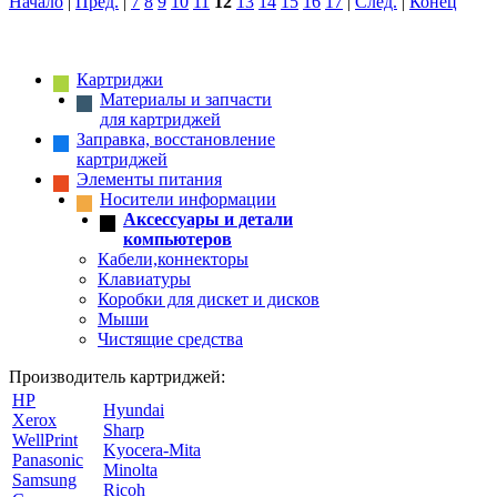
Начало
|
Пред.
|
7
8
9
10
11
12
13
14
15
16
17
|
След.
|
Конец
Картриджи
Материалы и запчасти
для картриджей
Заправка, восстановление
картриджей
Элементы питания
Носители информации
Аксессуары и детали
компьютеров
Кабели,коннекторы
Клавиатуры
Коробки для дискет и дисков
Мыши
Чистящие средства
Производитель картриджей:
HP
Hyundai
Xerox
Sharp
WellPrint
Kyocera-Mita
Panasonic
Minolta
Samsung
Ricoh