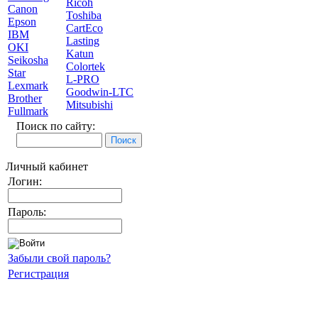
Ricoh
Canon
Toshiba
Epson
CartEco
IBM
Lasting
OKI
Katun
Seikosha
Colortek
Star
L-PRO
Lexmark
Goodwin-LTC
Brother
Mitsubishi
Fullmark
Поиск по сайту:
Личный кабинет
Логин:
Пароль:
Забыли свой пароль?
Регистрация