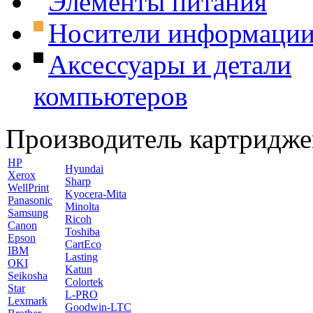
Элементы питания
Носители информаци
Аксессуары и детали
компьютеров
Производитель картридже
HP
Hyundai
Xerox
Sharp
WellPrint
Kyocera-Mita
Panasonic
Minolta
Samsung
Ricoh
Canon
Toshiba
Epson
CartEco
IBM
Lasting
OKI
Katun
Seikosha
Colortek
Star
L-PRO
Lexmark
Goodwin-LTC