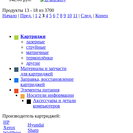
Продукты 13 - 18 из 3700
Начало
|
Пред.
|
1
2
3
4
5
6
7
8
9
10
11
|
След.
|
Конец
Картриджи
лазерные
струйные
матричные
термоплёнки
другие
Материалы и запчасти
для картриджей
Заправка, восстановление
картриджей
Элементы питания
Носители информации
Аксессуары и детали
компьютеров
Производитель картриджей:
HP
Hyundai
Xerox
Sharp
WellPrint