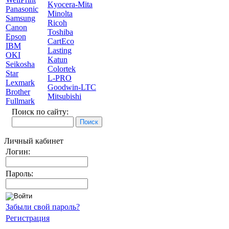
Kyocera-Mita
Panasonic
Minolta
Samsung
Ricoh
Canon
Toshiba
Epson
CartEco
IBM
Lasting
OKI
Katun
Seikosha
Colortek
Star
L-PRO
Lexmark
Goodwin-LTC
Brother
Mitsubishi
Fullmark
Поиск по сайту:
Личный кабинет
Логин:
Пароль:
Забыли свой пароль?
Регистрация